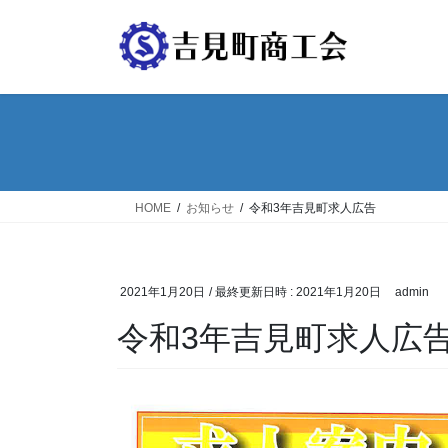
コ
ナ
ン
ビ
テ
ゲ
ン
ー
ツ
シ
へ
ョ
ス
ン
キ
に
ッ
移
HOME
お知らせ
令和3年吉見町求人広告
プ
動
2021年1月20日
/ 最終更新日時 :
2021年1月20日
admin
令和3年吉見町求人広