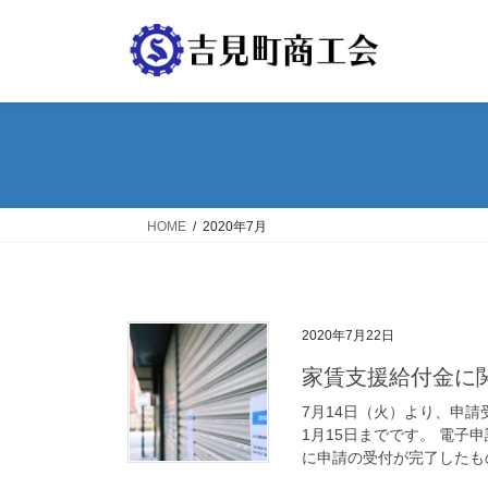
コ
ナ
ン
ビ
テ
ゲ
ン
ー
ツ
シ
へ
ョ
ス
ン
キ
に
ッ
移
HOME
2020年7月
プ
動
2020年7月22日
家賃支援給付金に
7月14日（火）より、申請受
1月15日までです。 電子
に申請の受付が完了したもの